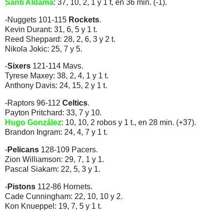
Santi Aldama
: 37, 10, 2, 1 y 1 t, en 36 min. (-1).
-Nuggets 101-115
Rockets
.
Kevin Durant: 31, 6, 5 y 1 t.
Reed Sheppard: 28, 2, 6, 3 y 2 t.
Nikola Jokic: 25, 7 y 5.
-
Sixers
121-114 Mavs.
Tyrese Maxey: 38, 2, 4, 1 y 1 t.
Anthony Davis: 24, 15, 2 y 1 t.
-Raptors 96-112
Celtics
.
Payton Pritchard: 33, 7 y 10.
Hugo González
: 10, 10, 2 robos y 1 t., en 28 min. (+37).
Brandon Ingram: 24, 4, 7 y 1 t.
-
Pelicans
128-109 Pacers.
Zion Williamson: 29, 7, 1 y 1.
Pascal Siakam: 22, 5, 3 y 1.
-
Pistons
112-86 Hornets.
Cade Cunningham: 22, 10, 10 y 2.
Kon Knueppel: 19, 7, 5 y 1 t.