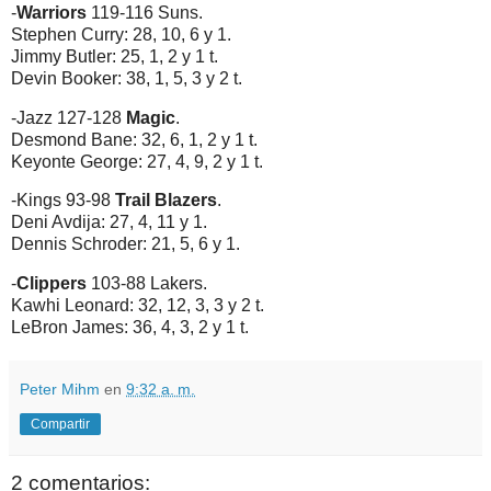
-
Warriors
119-116 Suns.
Stephen Curry: 28, 10, 6 y 1.
Jimmy Butler: 25, 1, 2 y 1 t.
Devin Booker: 38, 1, 5, 3 y 2 t.
-Jazz 127-128
Magic
.
Desmond Bane: 32, 6, 1, 2 y 1 t.
Keyonte George: 27, 4, 9, 2 y 1 t.
-Kings 93-98
Trail Blazers
.
Deni Avdija: 27, 4, 11 y 1.
Dennis Schroder: 21, 5, 6 y 1.
-
Clippers
103-88 Lakers.
Kawhi Leonard: 32, 12, 3, 3 y 2 t.
LeBron James: 36, 4, 3, 2 y 1 t.
Peter Mihm
en
9:32 a. m.
Compartir
2 comentarios: