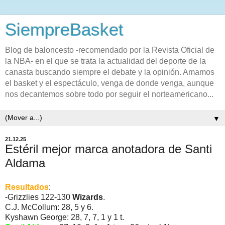
SiempreBasket
Blog de baloncesto -recomendado por la Revista Oficial de
la NBA- en el que se trata la actualidad del deporte de la
canasta buscando siempre el debate y la opinión. Amamos
el basket y el espectáculo, venga de donde venga, aunque
nos decantemos sobre todo por seguir el norteamericano...
▼
21.12.25
Estéril mejor marca anotadora de Santi
Aldama
Resultados
:
-Grizzlies 122-130
Wizards
.
C.J. McCollum: 28, 5 y 6.
Kyshawn George: 28, 7, 7, 1 y 1 t.