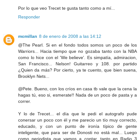
Por lo que veo Trecet te gusta tanto como a mí...
Responder
mcmillan
8 de enero de 2008 a las 14:12
@The Pearl. Si en el fondo todos somos un poco de los
Warriors... Hacia tiempo que no gozaba tanto con la NBA
como lo hice con el 'We believe'. Es simpatía, admiracion,
San Francisco... Nelson! Guitarreo y 108. por partido
¿Quien da más? Por cierto, ya te cuento, que bien suena,
Brooklyn Nets...
@Pete. Bueno, con los críos en casa tb vale que la cena la
hagas tú, eso si, esmerate!! Nada de un poco de pasta y a
correr.
Y lo de Trecet... el día que le pedi el autografo pude
conersar un poco con él y me parecio un tío muy correcto,
educado, y con un punto de ironía típico de gente
inteligente, que para ser de Donosti no está mal... Luego
como periodista que vamos a contar, tanto en Radio 3