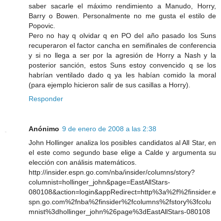
saber sacarle el máximo rendimiento a Manudo, Horry,
Barry o Bowen. Personalmente no me gusta el estilo de
Popovic.
Pero no hay q olvidar q en PO del año pasado los Suns
recuperaron el factor cancha en semifinales de conferencia
y si no llega a ser por la agresión de Horry a Nash y la
posterior sanción, estos Suns estoy convencido q se los
habrían ventilado dado q ya les habían comido la moral
(para ejemplo hicieron salir de sus casillas a Horry).
Responder
Anónimo
9 de enero de 2008 a las 2:38
John Hollinger analiza los posibles candidatos al All Star, en
el este como segundo base elige a Calde y argumenta su
elección con análisis matemáticos.
http://insider.espn.go.com/nba/insider/columns/story?
columnist=hollinger_john&page=EastAllStars-
080108&action=login&appRedirect=http%3a%2f%2finsider.e
spn.go.com%2fnba%2finsider%2fcolumns%2fstory%3fcolu
mnist%3dhollinger_john%26page%3dEastAllStars-080108