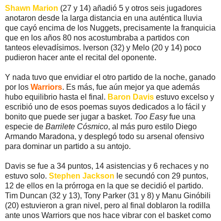
Shawn Marion
(27 y 14) añadió 5 y otros seis jugadores
anotaron desde la larga distancia en una auténtica lluvia
que cayó encima de los Nuggets, precisamente la franquicia
que en los años 80 nos acostumbraba a partidos con
tanteos elevadísimos. Iverson (32) y Melo (20 y 14) poco
pudieron hacer ante el recital del oponente.
Y nada tuvo que envidiar el otro partido de la noche, ganado
por los
Warriors
. Es más, fue aún mejor ya que además
hubo equilibrio hasta el final.
Baron Davis
estuvo excelso y
escribió uno de esos poemas suyos dedicados a lo fácil y
bonito que puede ser jugar a basket.
Too Easy
fue una
especie de
Barrilete Cósmico
, al más puro estilo Diego
Armando Maradona, y desplegó todo su arsenal ofensivo
para dominar un partido a su antojo.
Davis se fue a 34 puntos, 14 asistencias y 6 rechaces y no
estuvo solo.
Stephen Jackson
le secundó con 29 puntos,
12 de ellos en la prórroga en la que se decidió el partido.
Tim Duncan (32 y 13), Tony Parker (31 y 8) y Manu Ginóbili
(20) estuvieron a gran nivel, pero al final doblaron la rodilla
ante unos Warriors que nos hace vibrar con el basket como