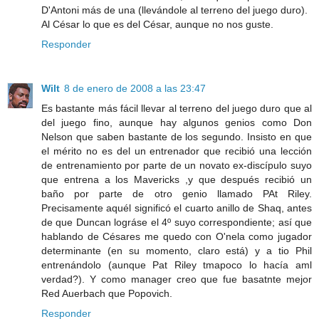
D'Antoni más de una (llevándole al terreno del juego duro).
Al César lo que es del César, aunque no nos guste.
Responder
Wilt
8 de enero de 2008 a las 23:47
Es bastante más fácil llevar al terreno del juego duro que al
del juego fino, aunque hay algunos genios como Don
Nelson que saben bastante de los segundo. Insisto en que
el mérito no es del un entrenador que recibió una lección
de entrenamiento por parte de un novato ex-discípulo suyo
que entrena a los Mavericks ,y que después recibió un
baño por parte de otro genio llamado PAt Riley.
Precisamente aquél significó el cuarto anillo de Shaq, antes
de que Duncan lográse el 4º suyo correspondiente; así que
hablando de Césares me quedo con O'nela como jugador
determinante (en su momento, claro está) y a tio Phil
entrenándolo (aunque Pat Riley tmapoco lo hacía aml
verdad?). Y como manager creo que fue basatnte mejor
Red Auerbach que Popovich.
Responder