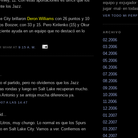
Finley, 11. Con esas aportaciones es difícil que los
equipo y exjugador 
nte los Jazz.
jugar -mal- en toda
VER TODO MI PERF
e City brillaron
Deron Williams
con 26 puntos y 10
os Boozer, con 33 y 15. Pero Kirilenko (15) y Okur
iciente ayuda en un equipo que no destacó en lo
ARCHIVO
02.2006
03.2006
R MIHM AT
9:15 A. M.
04.2006
05.2006
06.2006
07.2006
.
08.2006
o el partido, pero no olvidemos que los Jazz
09.2006
as rondas y luego en Salt Lake recuperan mucho.
10.2006
 Antonio y se antoja mucha diferencia ya.
11.2006
07 A LAS 14:47
12.2006
d...
01.2007
02.2007
 Litros, muy chungo. Lo normal es que los Spurs
do en Salt Lake City. Vamos a ver. Confiemos en
03.2007
04.2007