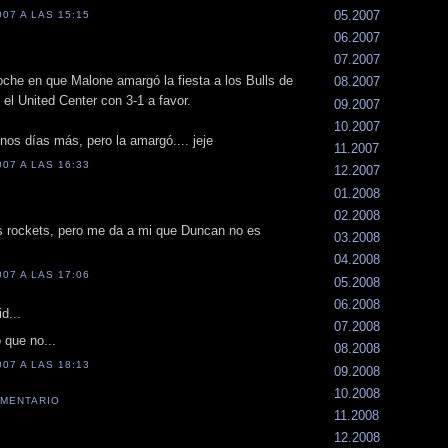
05.2007
07 A LAS 15:15
06.2007
.
07.2007
oche en que Malone amargó la fiesta a los Bulls de
08.2007
el United Center con 3-1 a favor.
09.2007
10.2007
nos días más, pero la amargó.... jeje
11.2007
07 A LAS 16:33
12.2007
01.2008
02.2008
los rockets, pero me da a mi que Duncan no es
03.2008
04.2008
07 A LAS 17:06
05.2008
06.2008
d...
07.2008
que no...
08.2008
07 A LAS 18:13
09.2008
10.2008
OMENTARIO
11.2008
12.2008