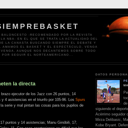
SIEMPREBASKET
 BALONCESTO -RECOMENDADO POR LA REVISTA
 LA NBA- EN EL QUE SE TRATA LA ACTUALIDAD DEL
DE LA CANASTA BUSCANDO SIEMPRE EL DEBATE Y
N. AMAMOS EL BASKET Y EL ESPECTÁCULO, VENGA
 VENGA, AUNQUE NOS DECANTEMOS SOBRE TODO
POR SEGUIR EL NORTEAMERICANO...
DATOS PERSONA
PE
eten la directa
MA
Pe
 brazo ejecutor de los Jazz con 26 puntos, 14
to
 y 4 asistencias en el triunfo por 105-96. Los
Spurs
de
a serie y mal pintan las cosas para los pupilos de
siguiendo el deport
Acérrimo seguidor d
Mirza Delibasic, Ma
17 puntos y 14 asistencias; Manu Ginóbili, 17;
Kobe Bryant. Defen