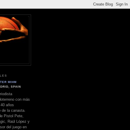
LES
TER MIHM
DRID, SPAIN
riodista
doterreno con más
 40 años
e de la canasta.
e Pistol Pete,
gic, Raül López y
sor del juego en