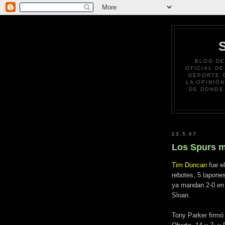
BLOG DE
OFICIAL DE
DEPORTE 
LA OPINIÓ
DE DONDE
23.5.07
Los Spurs m
Tim Duncan
fue el
rebotes, 5 tapones
ya mandan 2-0 en l
Sloan.
Tony Parker firmó 