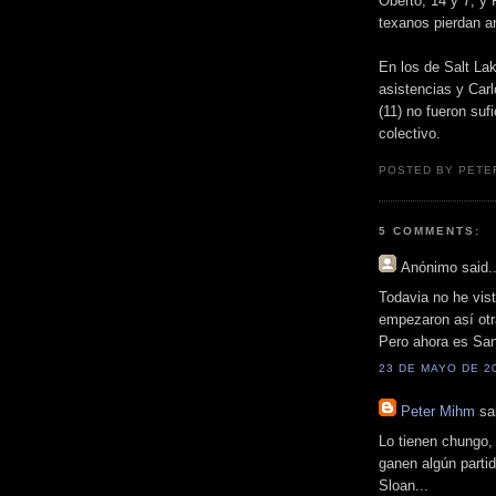
Oberto, 14 y 7; y 
texanos pierdan a
En los de Salt Lak
asistencias y Carl
(11) no fueron suf
colectivo.
POSTED BY PETE
5 COMMENTS:
Anónimo
said..
Todavia no he vist
empezaron así otr
Pero ahora es San
23 DE MAYO DE 20
Peter Mihm
sai
Lo tienen chungo,
ganen algún parti
Sloan...